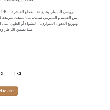
بين الفيليه و الستريب ستيك، مما يمنحك شريحة لحم
للشواء T وتوزيع الدهون المتوازن،
مما يضمن لك طراوة ونكهة لحمية غنية في كل قضمة.
0g
1 kg
 to cart