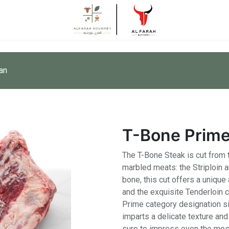
an
T-Bone Prime
The T-Bone Steak is cut from 
marbled meats: the Striploin 
bone, this cut offers a unique a
and the exquisite Tenderloin 
Prime category designation si
imparts a delicate texture and
sure to impress even the mos