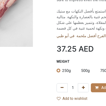
استمتع بأفضل النكهات مع ستيك T-Bone الروسي الممتاز. يجمع هذا القطع الفاخر
 غنية بالعصارة والنكهة. مثالية
 أو الطهي على المقلاة، وتتميز بعظمها على شكل
الفرح أفضل ملحمة في أبو ظبي
37.25
AED
WEIGHT
250g
500g
75
Add
Add to wishlist