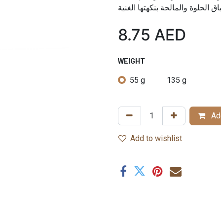
8.75
AED
WEIGHT
55 g
135 g
Add
Add to wishlist